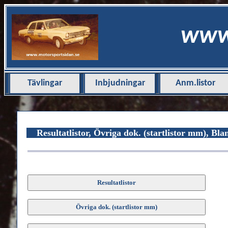
www.
Tävlingar
Inbjudningar
Anm.listor
Resultatlistor, Övriga dok. (startlistor mm), Bl